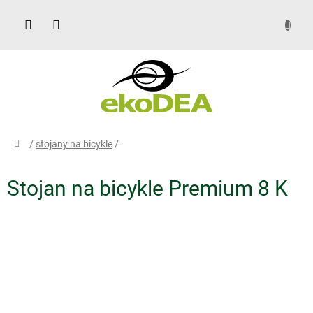
Prejsť
na
obsah
DOPYT
domov
/
stojany na bicykle
/
Stojan na bicykle Premium 8 K