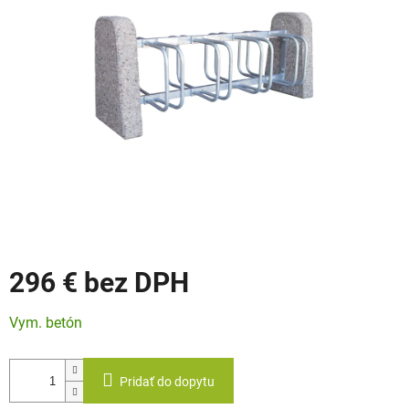
296 €
Jednotková
Vym. betón
cena:
Pridať do dopytu