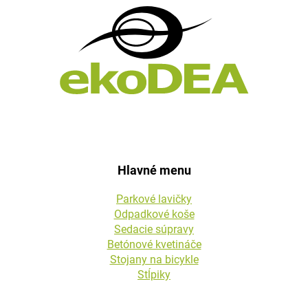
ä
t
i
e
Hlavné menu
Parkové lavičky
Odpadkové koše
Sedacie súpravy
Betónové kvetináče
Stojany na bicykle
Stĺpiky