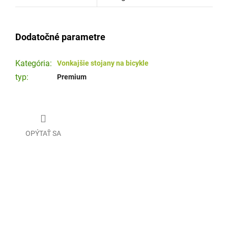
Dodatočné parametre
Kategória
:
Vonkajšie stojany na bicykle
typ
:
Premium
OPÝTAŤ SA
Z
á
p