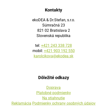
Kontakty
ekoDEA & Dr.Stefan, s.r.o.
Súmračná 23
821 02 Bratislava 2
Slovenská republika
tel:
+421 243 338 728
mobil:
+421 903 192 550
karolcikova@ekodea.sk
Dôležité odkazy
Doprava
Platobné podmienky
Na stiahnutie
Reklamácia
Podmienky ochrany osobných údajov