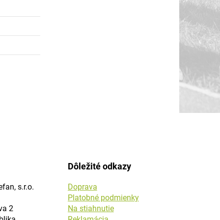
Dôležité odkazy
fan, s.r.o.
Doprava
Platobné podmienky
va 2
Na stiahnutie
blika
Reklamácia