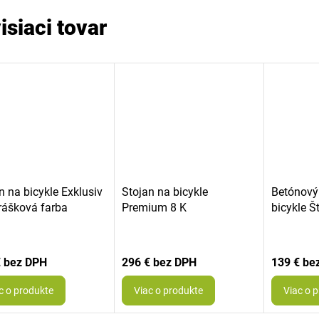
isiaci tovar
n na bicykle Exklusiv
Stojan na bicykle
Betónový
rášková farba
Premium 8 K
bicykle Š
€
296 €
139 €
c o produkte
Viac o produkte
Viac o 