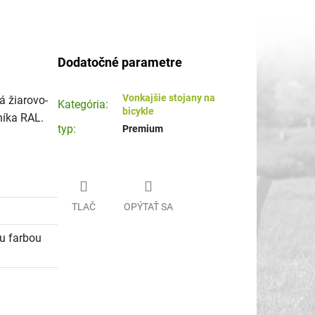
Dodatočné parametre
Vonkajšie stojany na
á žiarovo-
Kategória
:
bicykle
níka RAL.
typ
:
Premium
TLAČ
OPÝTAŤ SA
ou farbou