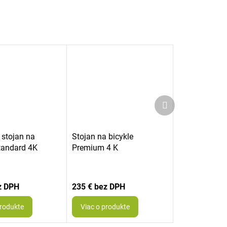
Ďalší
produkt
 stojan na
Stojan na bicykle
tandard 4K
Premium 4 K
235 €
produkte
Viac o produkte