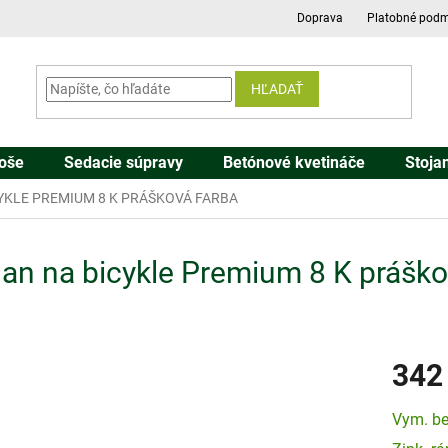
Doprava
Platobné podm
HĽADAŤ
oše
Sedacie súpravy
Betónové kvetináče
Stoja
YKLE PREMIUM 8 K PRÁŠKOVÁ FARBA
jan na bicykle Premium 8 K práško
342
Jednotk
Vym. be
cena: