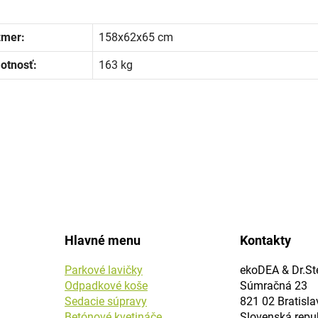
zmer:
158x62x65 cm
otnosť:
163 kg
Hlavné menu
Kontakty
Parkové lavičky
ekoDEA & Dr.Ste
Odpadkové koše
Súmračná 23
Sedacie súpravy
821 02 Bratisla
Betónové kvetináče
Slovenská repu