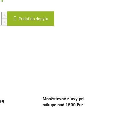
ám
Pridať do dopytu
Množstevné zľavy pri
999
nákupe nad 1500 Eur