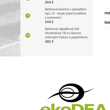
264 €
Betónová lavička s operadlom
ro
typ L/K - recykl plast (mobilná
s kotvením)
244 €
hm
Betónový odpadkový kôš
štvorhranný 75l so žiarovo-
zinkovým krytom a popolníkom
282 €
Z
á
p
ä
t
i
e