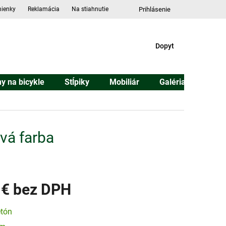
ienky
Reklamácia
Na stiahnutie
Prihlásenie
DOPYT
Dopyt
ny na bicykle
Stĺpiky
Mobiliár
Galéria
Konta
vá farba
 €
ová
tón