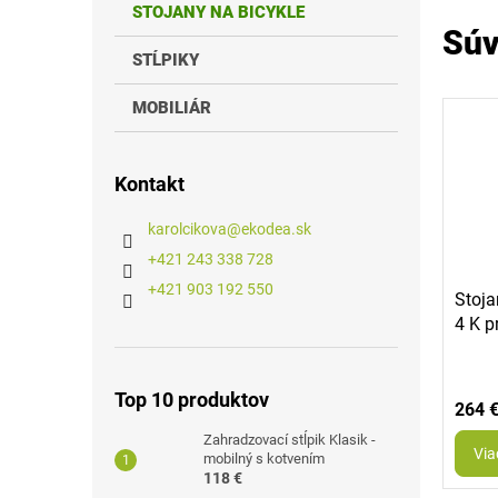
STOJANY NA BICYKLE
Súv
STĹPIKY
MOBILIÁR
Kontakt
karolcikova
@
ekodea.sk
+421 243 338 728
+421 903 192 550
Stoja
4 K p
Top 10 produktov
264 
Zahradzovací stĺpik Klasik -
Via
mobilný s kotvením
118 €