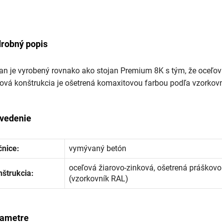
robný popis
an je vyrobený rovnako ako stojan Premium 8K s tým, že oceľov
ová konštrukcia je ošetrená komaxitovou farbou podľa vzorkov
vedenie
čnice:
vymývaný betón
oceľová žiarovo-zinková, ošetrená práškov
nštrukcia:
(vzorkovník RAL)
ametre