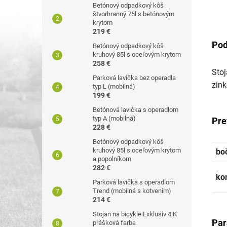
Betónový odpadkový kôš
štvorhranný 75l s betónovým
krytom
219 €
Pod
Betónový odpadkový kôš
kruhový 85l s oceľovým krytom
258 €
Stoj
Parková lavička bez operadla
zink
typ L (mobilná)
199 €
Betónová lavička s operadlom
typ A (mobilná)
Pre
228 €
Betónový odpadkový kôš
kruhový 85l s oceľovým krytom
bo
a popolníkom
282 €
ko
Parková lavička s operadlom
Trend (mobilná s kotvením)
214 €
Stojan na bicykle Exklusiv 4 K
Par
prášková farba