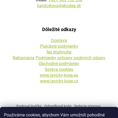
karolcikova@ekodea.sk
Dôležité odkazy
Doprava
Platobné podmienky
Na stiahnutie
Reklamácia
Podmienky ochrany osobných údajov
Obchodné podmienky
Správa cookies
www.lavicky-kose.eu
www.lavicky-kose.cz
Parkové lavičky
Odpadkové koše
Sedacie súpravy
Betónové kvetináče
Stojany na bicykle
Betónové stĺpiky
Používáme cookies, abychom Vám umožnili pohodlné
Mestský a parkový mobiliár