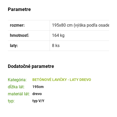
Parametre
rozmer:
195x80 cm (výška podľa osadenia)
hmotnosť:
164 kg
laty:
8 ks
Dodatočné parametre
Kategória
:
BETÓNOVÉ LAVIČKY - LATY DREVO
dĺžka lát
:
195cm
materiál lát
:
drevo
typ
:
typ V/Y