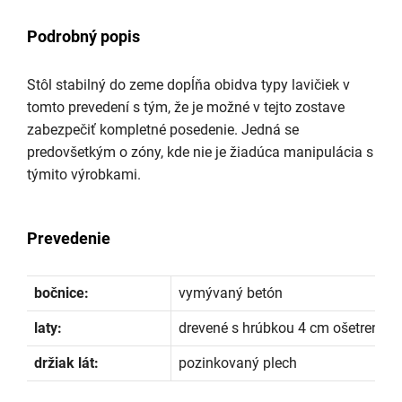
Podrobný popis
Stôl stabilný do zeme dopĺňa obidva typy lavičiek v
tomto prevedení s tým, že je možné v tejto zostave
zabezpečiť kompletné posedenie. Jedná se
predovšetkým o zóny, kde nie je žiadúca manipulácia s
týmito výrobkami.
Prevedenie
bočnice:
vymývaný betón
laty:
drevené s hrúbkou 4 cm ošetrené n
držiak lát:
pozinkovaný plech