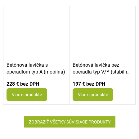
Betónová lavička s
Betónová lavička bez
operadlom typ A (mobilná)
operadla typ V/Y (stabilná
do zeme)
228 €
197 €
Viac o produkte
Viac o produkte
ZOBRAZIŤ VŠETKY SÚVISIACE PRODUKTY