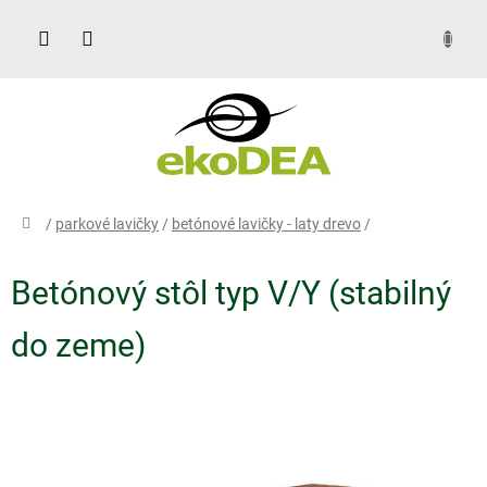
Prejsť
na
obsah
DOPYT
domov
/
parkové lavičky
/
betónové lavičky - laty drevo
/
Betónový stôl typ V/Y (stabilný
do zeme)