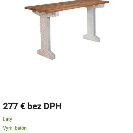
277 €
Jednotková
Laty
cena:
Vym. betón