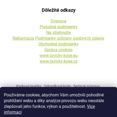
Dôležité odkazy
Doprava
Platobné podmienky
Na stiahnutie
Reklamácia
Podmienky ochrany osobných údajov
Obchodné podmienky
Správa cookies
www.lavicky-kose.eu
www.lavicky-kose.cz
Parkové lavičky
Odpadkové koše
Sedacie súpravy
Betónové kvetináče
Stojany na bicykle
Betónové stĺpiky
Používáme cookies, abychom Vám umožnili pohodlné
Mestský a parkový mobiliár
prohlížení webu a díky analýze provozu webu neustále
zlepšovali jeho funkce, výkon a použitelnost.
Více
informací