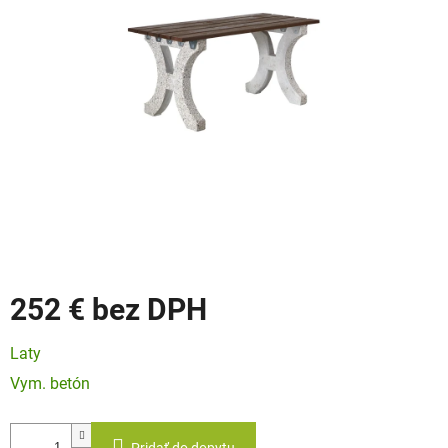
252 €
Jednotková
Laty
cena:
Vym. betón