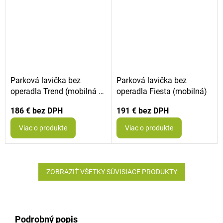
Parková lavička bez
Parková lavička bez
operadla Trend (mobilná s
operadla Fiesta (mobilná)
kotvením)
186 €
191 €
Viac o produkte
Viac o produkte
ZOBRAZIŤ VŠETKY SÚVISIACE PRODUKTY
Podrobný popis