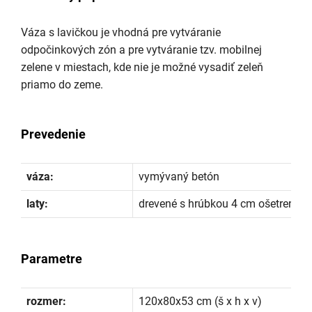
Váza s lavičkou je vhodná pre vytváranie
odpočinkových zón a pre vytváranie tzv. mobilnej
zelene v miestach, kde nie je možné vysadiť zeleň
priamo do zeme.
Prevedenie
váza:
vymývaný betón
laty:
drevené s hrúbkou 4 cm ošetrené n
Parametre
rozmer:
120x80x53 cm (š x h x v)