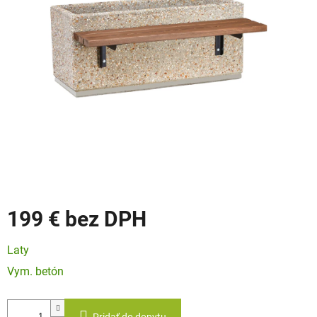
199 €
Jednotková
Laty
cena:
Vym. betón