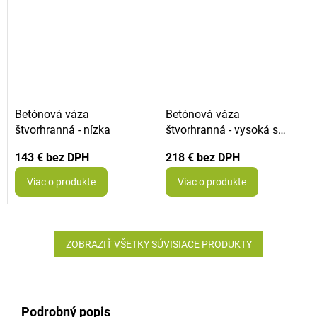
Betónová váza
Betónová váza
štvorhranná - nízka
štvorhranná - vysoká s
obkladom recykl plast
143 €
218 €
Viac o produkte
Viac o produkte
ZOBRAZIŤ VŠETKY SÚVISIACE PRODUKTY
Podrobný popis