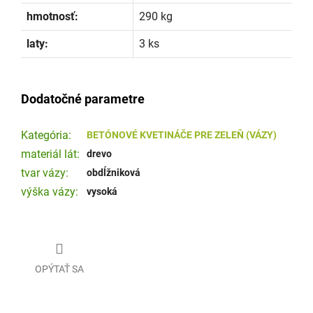
hmotnosť:
290 kg
laty:
3 ks
Dodatočné parametre
Kategória
:
BETÓNOVÉ KVETINÁČE PRE ZELEŇ (VÁZY)
materiál lát
:
drevo
tvar vázy
:
obdĺžniková
výška vázy
:
vysoká
OPÝTAŤ SA