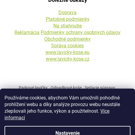
Doprava
Platobné podmienky
Na stiahnutie
Reklamácia
Podmienky ochrany osobných údajov
Obchodné podmienky
Správa cookies
www.lavicky-kose.eu
www.lavicky-kose.cz
Parkové lavičky
Odpadkové koše
Sedacie súpravy
Betónové kvetináče
Stojany na bicykle
Betónové stĺpiky
Používáme cookies, abychom Vám umožnili pohodlné
Mestský a parkový mobiliár
prohlížení webu a díky analýze provozu webu neustále
zlepšovali jeho funkce, výkon a použitelnost.
Více
informací
Vytvoril Shoptet
Nastavenie