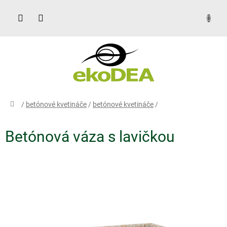
Prejsť
na
obsah
DOPYT
domov
/
betónové kvetináče
/
betónové kvetináče
/
Betónová váza s lavičkou