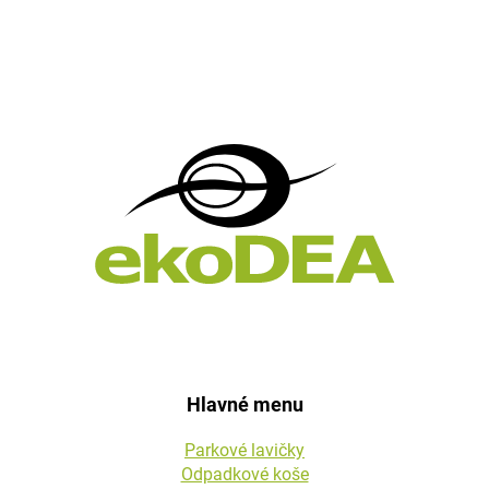
Z
á
p
ä
t
i
e
Hlavné menu
Parkové lavičky
Odpadkové koše