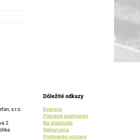
Dôležité odkazy
fan, s.r.o.
Doprava
Platobné podmienky
va 2
Na stiahnutie
blika
Reklamácia
Podmienky ochrany