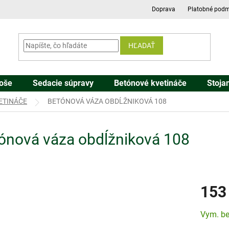
Doprava
Platobné podm
HĽADAŤ
oše
Sedacie súpravy
Betónové kvetináče
Stoja
ETINÁČE
BETÓNOVÁ VÁZA OBDĹŽNIKOVÁ 108
ónová váza obdĺžniková 108
153
Jednotk
Vym. be
cena: