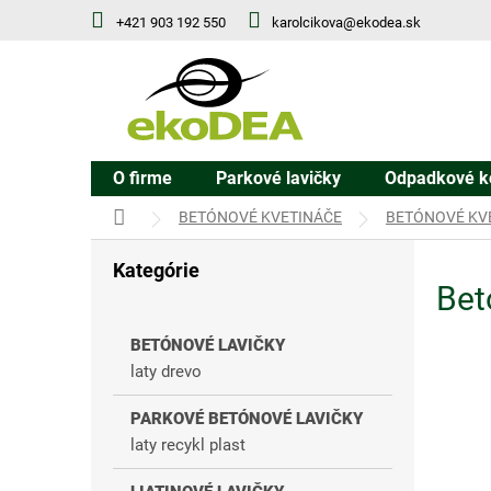
Prejsť
+421 903 192 550
karolcikova@ekodea.sk
na
obsah
O firme
Parkové lavičky
Odpadkové k
DOMOV
BETÓNOVÉ KVETINÁČE
BETÓNOVÉ KV
B
Kategórie
Preskočiť
o
Bet
kategórie
č
n
ý
BETÓNOVÉ LAVIČKY
p
laty drevo
a
n
PARKOVÉ BETÓNOVÉ LAVIČKY
e
laty recykl plast
l