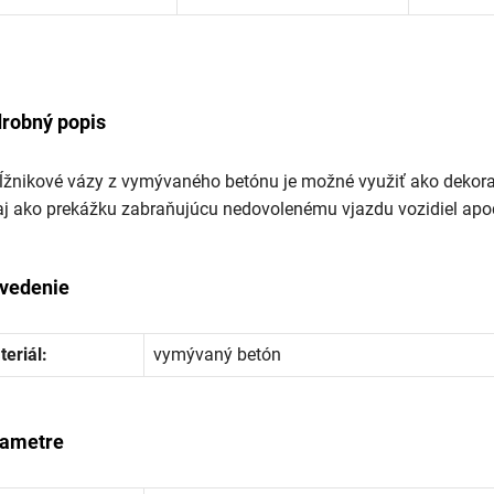
robný popis
žnikové vázy z vymývaného betónu je možné využiť ako dekorat
aj ako prekážku zabraňujúcu nedovolenému vjazdu vozidiel apo
vedenie
eriál:
vymývaný betón
ametre