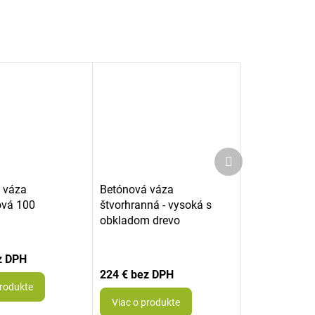
Ďalší
produkt
 váza
Betónová váza
ová 100
štvorhranná - vysoká s
obkladom drevo
224 €
produkte
Viac o produkte