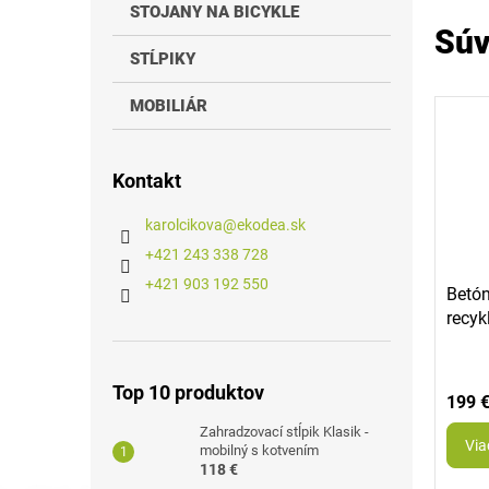
STOJANY NA BICYKLE
Súv
STĹPIKY
MOBILIÁR
Kontakt
karolcikova
@
ekodea.sk
+421 243 338 728
+421 903 192 550
Betón
recyk
Top 10 produktov
199 
Zahradzovací stĺpik Klasik -
Via
mobilný s kotvením
118 €