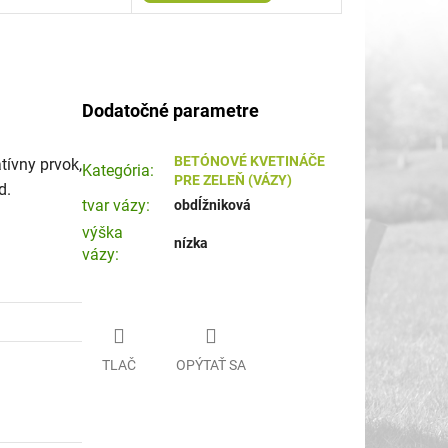
Dodatočné parametre
BETÓNOVÉ KVETINÁČE
ívny prvok,
Kategória
:
PRE ZELEŇ (VÁZY)
d.
tvar vázy
:
obdĺžniková
výška
nízka
vázy
:
TLAČ
OPÝTAŤ SA