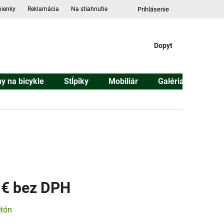
ienky
Reklamácia
Na stiahnutie
Prihlásenie
DOPYT
Dopyt
ny na bicykle
Stĺpiky
Mobiliár
Galéria
Konta
 €
ová
tón