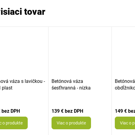
isiaci tovar
ová váza s lavičkou -
Betónová váza
Betónová
l plast
šesťhranná - nízka
obdĺžnik
€
139 €
149 €
c o produkte
Viac o produkte
Viac o 