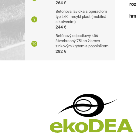
264 €
ro
Betónová lavička s operadlom
hm
typ L/K - recykl plast (mobilná
s kotvením)
244 €
Betónový odpadkový kôš
štvorhranný 75l so žiarovo-
zinkovým krytom a popolníkom
282 €
Z
á
p
ä
t
i
e