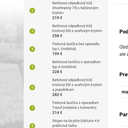
Betónový odpadkový kôš
štvorhranný 75l s betónovým
krytom
219 €
Betónový odpadkový kôš
Pod
kruhový 85l s oceľovým krytom
258 €
Parková lavička bez operadla
Obdĺ
typ L (mobilná)
ale 
199 €
Betónová lavička s operadlom
typ A (mobilná)
228 €
Pre
Betónový odpadkový kôš
kruhový 85l s oceľovým krytom
a popolníkom
mat
282 €
Parková lavička s operadlom
Trend (mobilná s kotvením)
214 €
Par
Stojan na bicykle Exklusiv 4 K
prášková farba