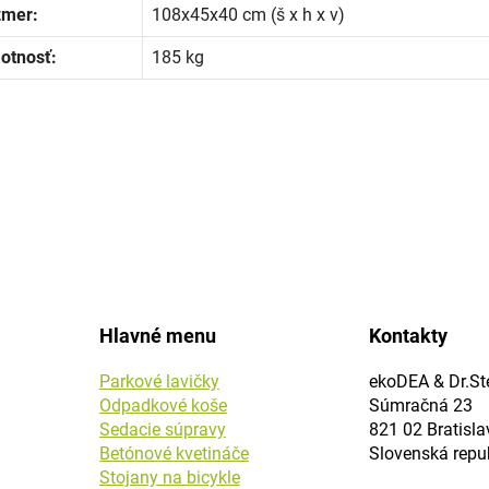
zmer:
108x45x40 cm (š x h x v)
otnosť:
185 kg
Hlavné menu
Kontakty
Parkové lavičky
ekoDEA & Dr.Ste
Odpadkové koše
Súmračná 23
Sedacie súpravy
821 02 Bratisla
Betónové kvetináče
Slovenská repu
Stojany na bicykle