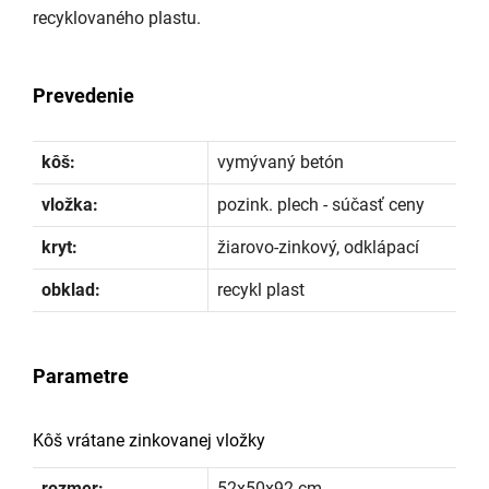
recyklovaného plastu.
Prevedenie
kôš:
vymývaný betón
vložka:
pozink. plech - súčasť ceny
kryt:
žiarovo-zinkový, odklápací
obklad:
recykl plast
Parametre
Kôš vrátane zinkovanej vložky
rozmer:
52x50x92 cm