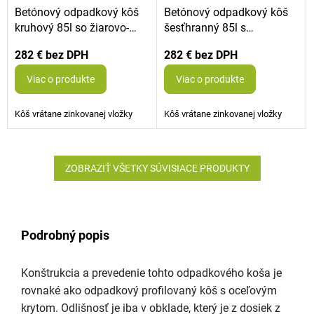
Betónový odpadkový kôš
Betónový odpadkový kôš
kruhový 85l so žiarovo-
šesťhranný 85l s
zinkovým krytom a
pozinkovaným krytom a
282 €
282 €
popolníkom
popolníkom
Viac o produkte
Viac o produkte
Kôš vrátane zinkovanej vložky
Kôš vrátane zinkovanej vložky
ZOBRAZIŤ VŠETKY SÚVISIACE PRODUKTY
Podrobný popis
Konštrukcia a prevedenie tohto odpadkového koša je
rovnaké ako odpadkový profilovaný kôš s oceľovým
krytom. Odlišnosť je iba v obklade, který je z dosiek z