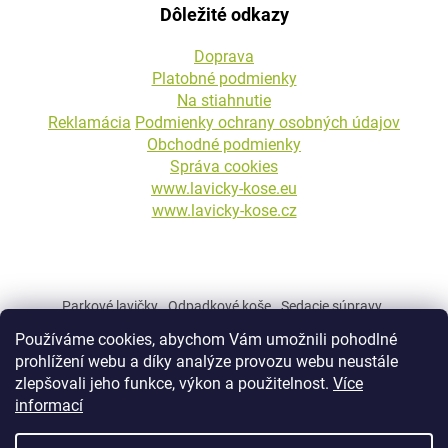
Dôležité odkazy
Doprava
Platobné podmienky
Na stiahnutie
Reklamácia
Podmienky ochrany osobných údajov
Obchodné podmienky
Správa cookies
www.lavicky-kose.eu
www.lavicky-kose.cz
Parkové lavičky
Odpadkové koše
Sedacie súpravy
Betónové kvetináče
Stojany na bicykle
Betónové stĺpiky
Používáme cookies, abychom Vám umožnili pohodlné
Mestský a parkový mobiliár
prohlížení webu a díky analýze provozu webu neustále
zlepšovali jeho funkce, výkon a použitelnost.
Více
informací
Vytvoril Shoptet