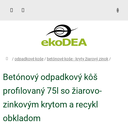
Prejsť
na
obsah
DOPYT
domov
/
odpadkové koše
/
betónové koše - kryty žiarový zinok
/
Betónový odpadkový kôš
profilovaný 75l so žiarovo-
zinkovým krytom a recykl
obkladom